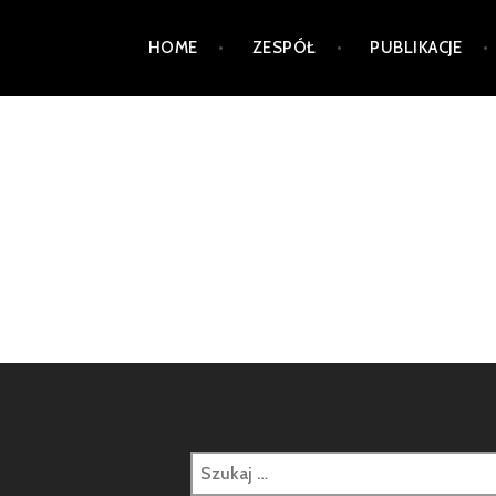
Skip
HOME
ZESPÓŁ
PUBLIKACJE
to
content
PRACOWNIAB2
Szukaj: